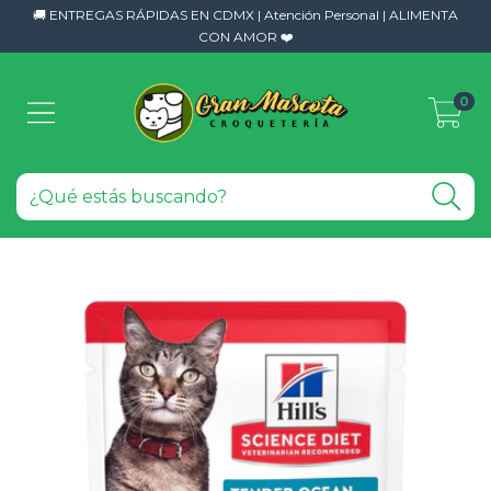
🚚 ENTREGAS RÁPIDAS EN CDMX | Atención Personal | ALIMENTA
CON AMOR ❤️
0