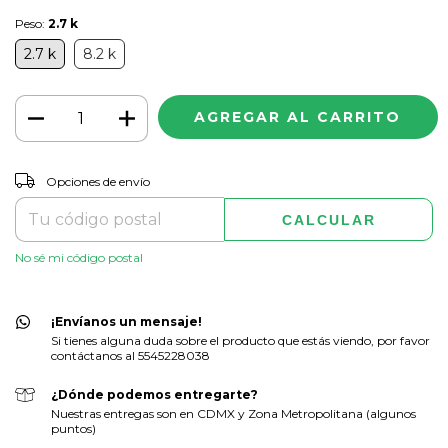
Peso:
2.7 k
2.7 k
8.2 k
CAMBIAR CP
Entregas para el CP:
Opciones de envío
CALCULAR
No sé mi código postal
¡Envíanos un mensaje!
Si tienes alguna duda sobre el producto que estás viendo, por favor
contáctanos al 5545228038
¿Dónde podemos entregarte?
Nuestras entregas son en CDMX y Zona Metropolitana (algunos
puntos)