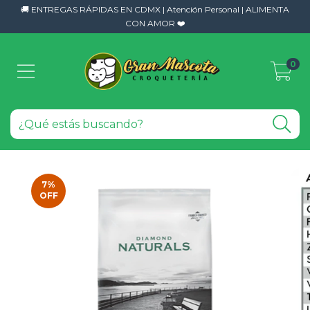
🚚 ENTREGAS RÁPIDAS EN CDMX | Atención Personal | ALIMENTA
CON AMOR ❤️
0
7
%
OFF